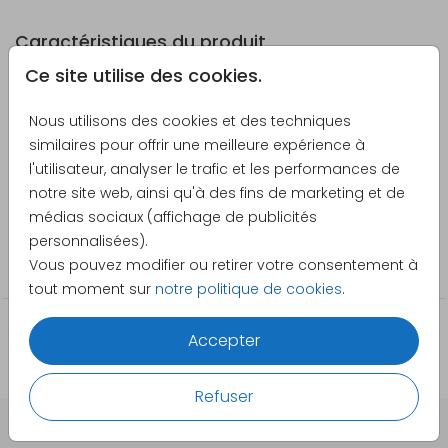
Caractéristiques du produit
Ce site utilise des cookies.
Dimensions valise
41 x 32 x 15 cm (extérieur) et
taille S (L x l x H) :
40 x 32 x 15 cm (intérieur)
Voir plus
Nous utilisons des cookies et des techniques
similaires pour offrir une meilleure expérience à
Poids valise taille S
environ 1,58 kg
Créateur
l'utilisateur, analyser le trafic et les performances de
:
notre site web, ainsi qu'à des fins de marketing et de
Made for Moments
médias sociaux (affichage de publicités
Dimensions valise
50 x 35 x 17 cm (extérieur) et
Catégorie
personnalisées).
taille L (L x l x H) :
48 x 35 x 17 cm (intérieur)
Vous pouvez modifier ou retirer votre consentement à
Valise à roulettes
Poids valise taille L :
environ 1,84 kg
tout moment sur
notre politique de cookies
.
Marque :
Bulbby
Accepter
Matériau :
Polyester
Refuser
Poignée télescopique,
discrètement rangée dans