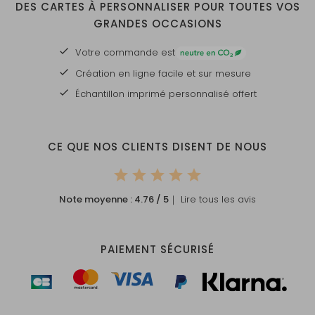
un compartiment à
DES CARTES À PERSONNALISER POUR TOUTES VOS
fermeture éclair
GRANDES OCCASIONS
Compartiment intérieur avec
Votre commande est
fermeture éclair, ainsi qu'une
Création en ligne facile et sur mesure
poche extérieure zippée
Échantillon imprimé personnalisé offert
Protection supplémentaire
sur le dessous et à l'arrière
CE QUE NOS CLIENTS DISENT DE NOUS
Pratique grâce aux deux
roues solides
Note moyenne :
4.76
/ 5
｜ Lire tous les avis
PAIEMENT SÉCURISÉ