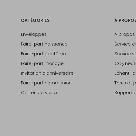
CATÉGORIES
À PROPO
Enveloppes
À propos
Faire-part naissance
Service cl
Faire-part baptême
Service vé
Faire-part mariage
CO
neut
2
Invitation d'anniversaire
Échantill
Faire-part communion
Tarifs et
Cartes de vœux
Supports