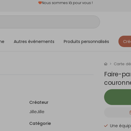
Nous sommes là pour vous !
me
Autres événements
Produits personnalisés
Cré
Carte d
Faire-pa
couronne
Créateur
JilleJille
Catégorie
Une équip