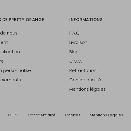
S DE PRETTY ORANGE
INFORMATIONS
 de nous
F.A.Q.
ient
Livraison
rification
Blog
re
C.G.V.
on personnalisé
Rétractation
 paiements
Confidentialité
Mentions légales
C.G.V.
Confidentialité
Cookies
Mentions Légales