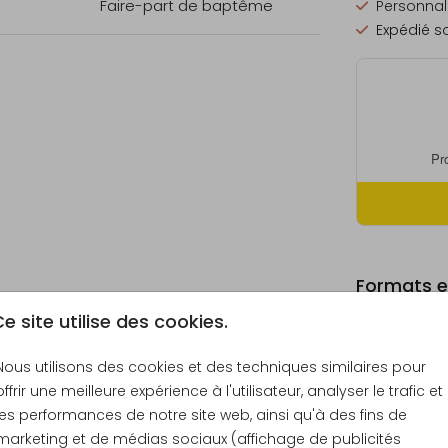
Faire-part de baptême
Personnali
Expédié so
Formats et
e site utilise des cookies.
Nous utilisons des cookies et des techniques similaires pour
offrir une meilleure expérience à l'utilisateur, analyser le trafic et
Échantill
les performances de notre site web, ainsi qu'à des fins de
10 × 15 c
marketing et de médias sociaux (affichage de publicités