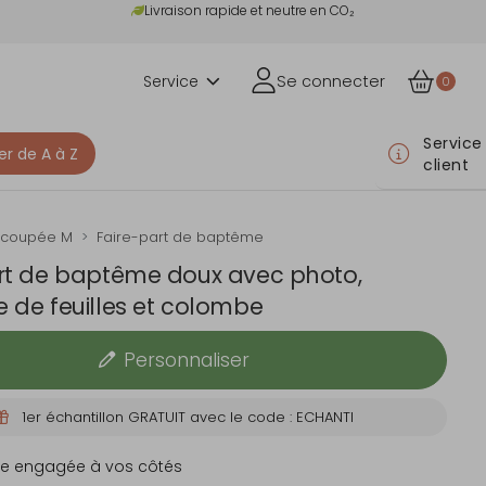
Livraison rapide et neutre en CO₂
Service
Se connecter
0
Service
er de A à Z
client
écoupée M
Faire-part de baptême
rt de baptême doux avec photo,
 de feuilles et colombe
Personnaliser
1er échantillon GRATUIT avec le code : ECHANTI
e engagée à vos côtés