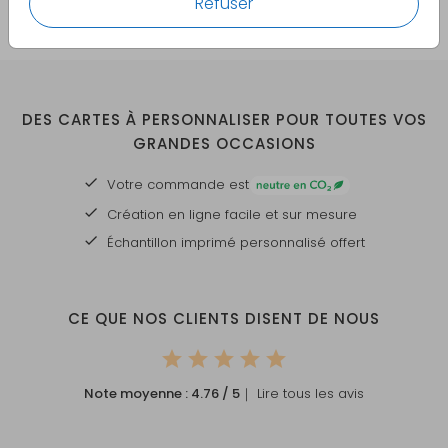
Refuser
DES CARTES À PERSONNALISER POUR TOUTES VOS
GRANDES OCCASIONS
Votre commande est
Création en ligne facile et sur mesure
Échantillon imprimé personnalisé offert
CE QUE NOS CLIENTS DISENT DE NOUS
Note moyenne :
4.76
/ 5
｜ Lire tous les avis