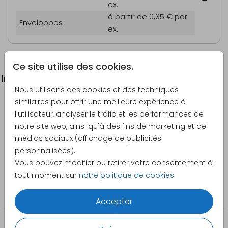
ex.
à partir de 0,35 €
par
Enveloppes
ex.
Ce site utilise des cookies.
Informations du produit
Nous utilisons des cookies et des techniques
similaires pour offrir une meilleure expérience à
Description
l'utilisateur, analyser le trafic et les performances de
Faire-part baptême forme bulle à personnaliser
notre site web, ainsi qu'à des fins de marketing et de
médias sociaux (affichage de publicités
Créateur
personnalisées).
Pretty Orange
Vous pouvez modifier ou retirer votre consentement à
tout moment sur
notre politique de cookies
.
Catégorie
Faire-part de baptême
Accepter