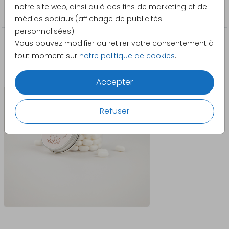
notre site web, ainsi qu'à des fins de marketing et de
Faire-part de naissance
médias sociaux (affichage de publicités
personnalisées).
Vous pouvez modifier ou retirer votre consentement à
Produits qui pourraient vous intéresser
tout moment sur
notre politique de cookies
.
Autocollant
Accepter
Refuser