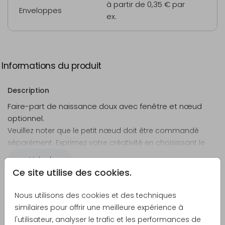
à partir de 0,35 €
par
Enveloppes
ex.
Informations du produit
Description
Faire-part de naissance doux avec fenêtre et nœud
optionnel.
Veuillez noter que le petit nœud doit être commandé
séparément. Exprimez votre créativité en choisissant le
nœud
qui convient le mieux à votre création.
Voir plus
Ce site utilise des cookies.
Créateur
Nous utilisons des cookies et des techniques
JilleJille
similaires pour offrir une meilleure expérience à
l'utilisateur, analyser le trafic et les performances de
Catégorie