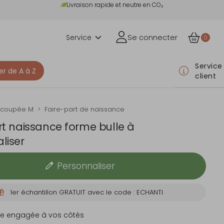
Livraison rapide et neutre en CO₂
Service
Se connecter
0
Service
er de A à Z
client
écoupée M
Faire-part de naissance
rt naissance forme bulle à
liser
Personnaliser
1er échantillon GRATUIT avec le code : ECHANTI
e engagée à vos côtés