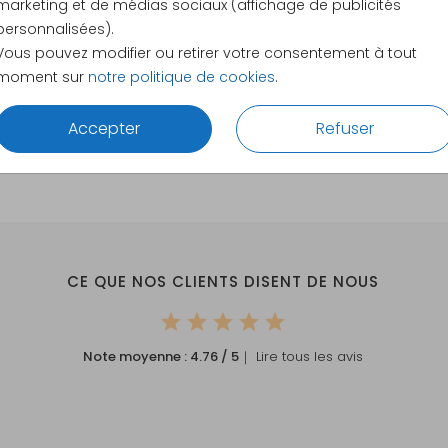
marketing et de médias sociaux (affichage de publicités
12 × 12 c
personnalisées).
13 × 13 c
Vous pouvez modifier ou retirer votre consentement à tout
15 × 15 c
moment sur
notre politique de cookies
.
Envelopp
Accepter
Refuser
CE QUE NOS CLIENTS DISENT DE NOUS
Note moyenne :
4.76
/ 5
｜ Lire tous les avis