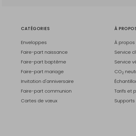
CATÉGORIES
À PROPO
Enveloppes
À propos
Faire-part naissance
Service cl
Faire-part baptême
Service vé
Faire-part mariage
CO
neut
2
Invitation d'anniversaire
Échantill
Faire-part communion
Tarifs et
Cartes de vœux
Supports