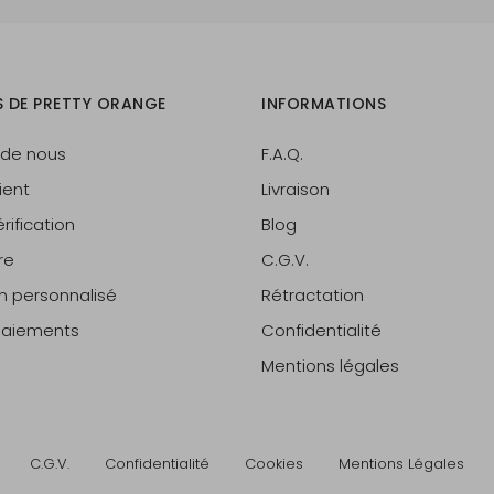
S DE PRETTY ORANGE
INFORMATIONS
 de nous
F.A.Q.
ient
Livraison
rification
Blog
re
C.G.V.
on personnalisé
Rétractation
 paiements
Confidentialité
Mentions légales
C.G.V.
Confidentialité
Cookies
Mentions Légales