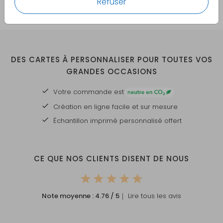
Refuser
DES CARTES À PERSONNALISER POUR TOUTES VOS
GRANDES OCCASIONS
Votre commande est
Création en ligne facile et sur mesure
Échantillon imprimé personnalisé offert
CE QUE NOS CLIENTS DISENT DE NOUS
Note moyenne :
4.76
/ 5
｜ Lire tous les avis