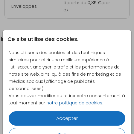
à partir de 0,35 €
par
Enveloppes
ex.
Ce site utilise des cookies.
Informations du produit
Nous utilisons des cookies et des techniques
Description
similaires pour offrir une meilleure expérience à
Faire-part de naissance en forme originale avec
l'utilisateur, analyser le trafic et les performances de
nom coloré.
notre site web, ainsi qu'à des fins de marketing et de
médias sociaux (affichage de publicités
Créateur
personnalisées).
Made for Moments
Vous pouvez modifier ou retirer votre consentement à
tout moment sur
notre politique de cookies
.
Catégorie
Faire-part de naissance
Accepter