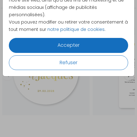
notre site web, ainsi qu'à des fins de marketing et de
médias sociaux (affichage de publicités
personnalisées).
La papeterie assortie
Vous pouvez modifier ou retirer votre consentement à
tout moment sur
notre politique de cookies
.
Accepter
Refuser