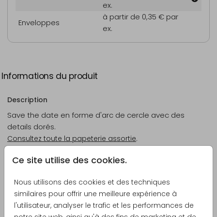
ex.
à partir de 0,35 €
par
Enveloppes
ex.
Informations du produit
Description
Save the date en forme d'arc de cercle avec des
details dorés.
Consultez toute la papeterie assortie
.
Ce site utilise des cookies.
Créateur
Made for Moments
Nous utilisons des cookies et des techniques
similaires pour offrir une meilleure expérience à
Catégorie
l'utilisateur, analyser le trafic et les performances de
Mariage