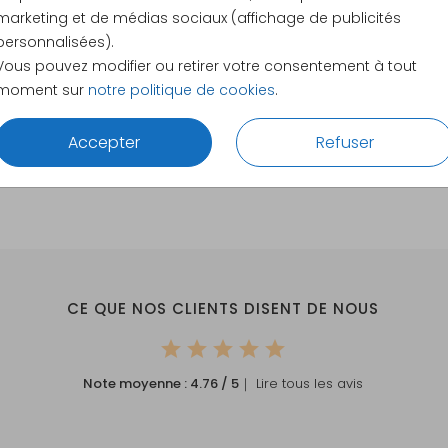
11 × 11 cm
marketing et de médias sociaux (affichage de publicités
12 × 12 c
personnalisées).
13 × 13 c
Vous pouvez modifier ou retirer votre consentement à tout
moment sur
notre politique de cookies
.
15 × 15 c
Envelopp
Accepter
Refuser
CE QUE NOS CLIENTS DISENT DE NOUS
Note moyenne :
4.76
/ 5
｜ Lire tous les avis