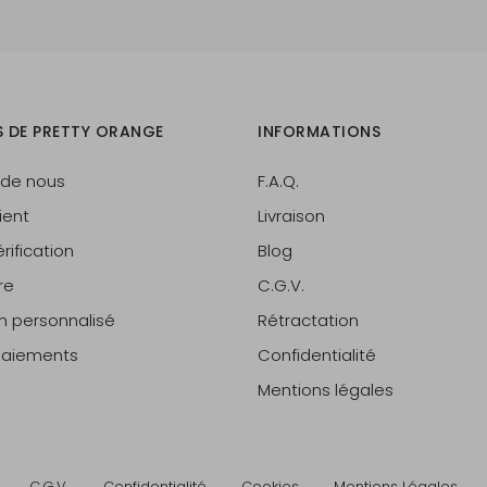
S DE PRETTY ORANGE
INFORMATIONS
 de nous
F.A.Q.
ient
Livraison
rification
Blog
re
C.G.V.
on personnalisé
Rétractation
 paiements
Confidentialité
Mentions légales
C.G.V.
Confidentialité
Cookies
Mentions Légales