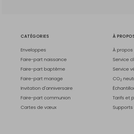
CATÉGORIES
À PROPO
Enveloppes
À propos
Faire-part naissance
Service cl
Faire-part baptême
Service vé
Faire-part mariage
CO
neut
2
Invitation d'anniversaire
Échantill
Faire-part communion
Tarifs et
Cartes de vœux
Supports