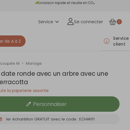
Livraison rapide et neutre en CO₂
Service
Se connecter
0
Service
er de A à Z
client
écoupée M
Mariage
 date ronde avec un arbre avec une
terracotta
te la papeterie assortie
Personnaliser
1er échantillon GRATUIT avec le code : ECHANTI