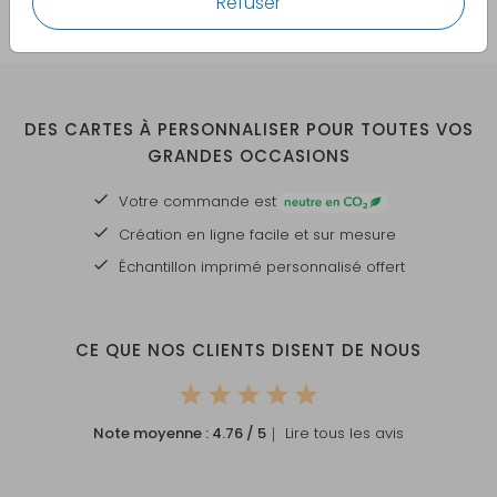
Refuser
DES CARTES À PERSONNALISER POUR TOUTES VOS
GRANDES OCCASIONS
Votre commande est
Création en ligne facile et sur mesure
Échantillon imprimé personnalisé offert
CE QUE NOS CLIENTS DISENT DE NOUS
Note moyenne :
4.76
/ 5
｜ Lire tous les avis