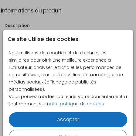
Informations du produit
Description
Ce lot de 2 comprend deux cartes que vous pouvez
Ce site utilise des cookies.
personnaliser vous-même. Donc, si vous
commandez par exemple cinq lots de 2, vous
Nous utilisons des cookies et des techniques
recevrez 10 cartes. Dimensions Les cartes sont
similaires pour offrir une meilleure expérience à
découpées à partir d'une feuille de 10x21 cm. Les
Voir plus
l'utilisateur, analyser le trafic et les performances de
dimensions de cette carte sont : - 5x18 cm - La taille
notre site web, ainsi qu'à des fins de marketing et de
de l'enveloppe correspondante est de 11x22 cm.
médias sociaux (affichage de publicités
Créateur
personnalisées).
Pretty Orange
Vous pouvez modifier ou retirer votre consentement à
tout moment sur
notre politique de cookies
.
Catégorie
Invitations
Accepter