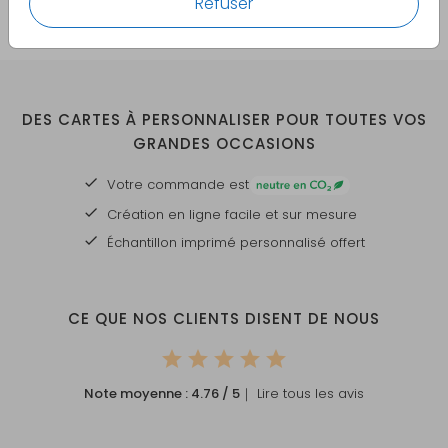
Refuser
DES CARTES À PERSONNALISER POUR TOUTES VOS
GRANDES OCCASIONS
Votre commande est
Création en ligne facile et sur mesure
Échantillon imprimé personnalisé offert
CE QUE NOS CLIENTS DISENT DE NOUS
Note moyenne :
4.76
/ 5
｜ Lire tous les avis