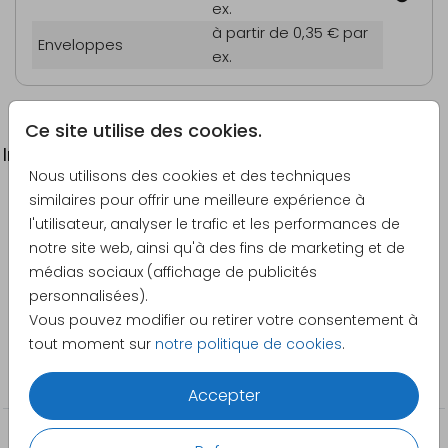
ex.
à partir de 0,35 €
par
Enveloppes
ex.
Ce site utilise des cookies.
Informations du produit
Nous utilisons des cookies et des techniques
similaires pour offrir une meilleure expérience à
Description
l'utilisateur, analyser le trafic et les performances de
Faire-part communion original en forme de fleur
notre site web, ainsi qu'à des fins de marketing et de
médias sociaux (affichage de publicités
Créateur
personnalisées).
Pretty Orange
Vous pouvez modifier ou retirer votre consentement à
tout moment sur
notre politique de cookies
.
Catégorie
Invitations
Accepter