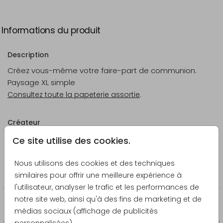
Informations du produit
Description
Créez vous-même votre faire-part de communion.
Paysage XL simple
Consultez toute la papeterie assortie
.
Créateur
Pretty Orange
Ce site utilise des cookies.
Catégorie
Nous utilisons des cookies et des techniques
À personnaliser
similaires pour offrir une meilleure expérience à
l'utilisateur, analyser le trafic et les performances de
notre site web, ainsi qu'à des fins de marketing et de
La papeterie assortie
médias sociaux (affichage de publicités