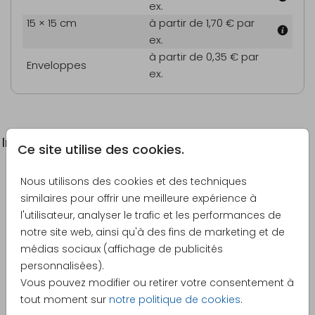
ex.
15 × 15 cm
à partir de 1,70 €
par
ex.
à partir de 0,35 €
par
Enveloppes
ex.
Informations du produit
Ce site utilise des cookies.
Description
Nous utilisons des cookies et des techniques
similaires pour offrir une meilleure expérience à
Créez votre invitation avec trois photos. En raison de
l'utilisateur, analyser le trafic et les performances de
la découpe des cartes, il peut y avoir une différence
notre site web, ainsi qu'à des fins de marketing et de
de largeur de 1 à 3 mm (à gauche/droite et en
médias sociaux (affichage de publicités
haut/en bas) sur le cadre. Astuce : créez une
personnalisées).
bordure aussi grande que possible pour que cette
Voir plus
Vous pouvez modifier ou retirer votre consentement à
différence éventuelle ne soit pas visible.
tout moment sur
notre politique de cookies
.
Créateur