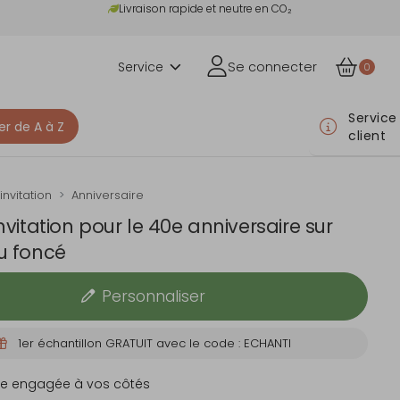
Livraison rapide et neutre en CO₂
Service
Se connecter
0
Service
er de A à Z
client
invitation
Anniversaire
nvitation pour le 40e anniversaire sur
u foncé
Personnaliser
1er échantillon GRATUIT avec le code : ECHANTI
e engagée à vos côtés