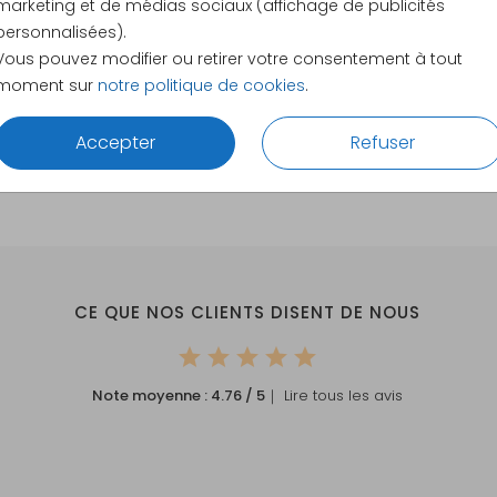
marketing et de médias sociaux (affichage de publicités
12 × 12 c
personnalisées).
13 × 13 c
Vous pouvez modifier ou retirer votre consentement à tout
15 × 15 c
moment sur
notre politique de cookies
.
Envelopp
Accepter
Refuser
CE QUE NOS CLIENTS DISENT DE NOUS
Note moyenne :
4.76
/ 5
｜ Lire tous les avis