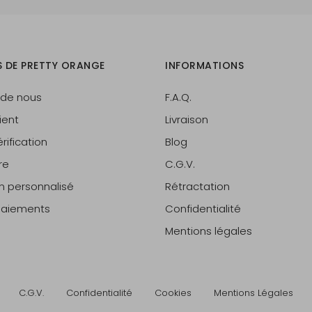
S DE PRETTY ORANGE
INFORMATIONS
 de nous
F.A.Q.
ient
Livraison
rification
Blog
re
C.G.V.
on personnalisé
Rétractation
 paiements
Confidentialité
Mentions légales
C.G.V.
Confidentialité
Cookies
Mentions Légales