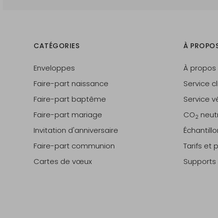
CATÉGORIES
À PROPO
Enveloppes
À propos
Faire-part naissance
Service cl
Faire-part baptême
Service vé
Faire-part mariage
CO
neut
2
Invitation d'anniversaire
Échantill
Faire-part communion
Tarifs et
Cartes de vœux
Supports