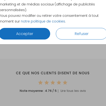
11 × 11 cm
marketing et de médias sociaux (affichage de publicités
12 × 12 c
personnalisées).
13 × 13 c
Vous pouvez modifier ou retirer votre consentement à tout
moment sur
notre politique de cookies
.
15 × 15 c
Envelopp
Accepter
Refuser
CE QUE NOS CLIENTS DISENT DE NOUS
Note moyenne :
4.76
/ 5
｜ Lire tous les avis