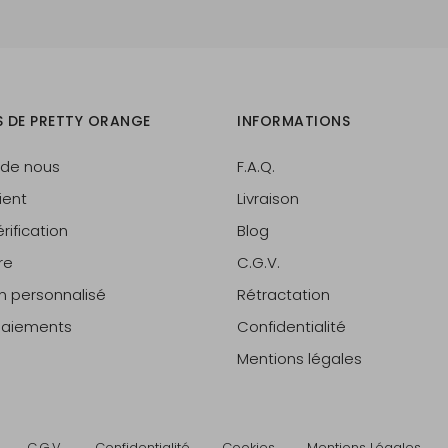
S DE PRETTY ORANGE
INFORMATIONS
 de nous
F.A.Q.
ient
Livraison
rification
Blog
re
C.G.V.
on personnalisé
Rétractation
 paiements
Confidentialité
Mentions légales
C.G.V.
Confidentialité
Cookies
Mentions Légales