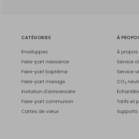
CATÉGORIES
À PROPO
Enveloppes
À propos
Faire-part naissance
Service cl
Faire-part baptême
Service vé
Faire-part mariage
CO
neut
2
Invitation d'anniversaire
Échantill
Faire-part communion
Tarifs et
Cartes de vœux
Supports