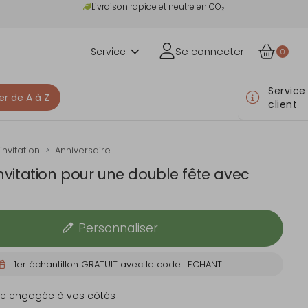
Livraison rapide et neutre en CO₂
Service
Se connecter
0
Service
er de A à Z
client
invitation
Anniversaire
invitation pour une double fête avec
Personnaliser
1er échantillon GRATUIT avec le code : ECHANTI
e engagée à vos côtés