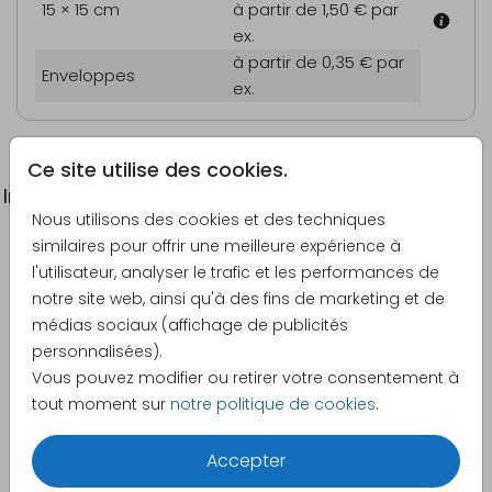
15 × 15 cm
à partir de 1,50 €
par
ex.
à partir de 0,35 €
par
Enveloppes
ex.
Ce site utilise des cookies.
Informations du produit
Nous utilisons des cookies et des techniques
similaires pour offrir une meilleure expérience à
Description
l'utilisateur, analyser le trafic et les performances de
Invitation d'anniversaire élégante avec des fleurs et
notre site web, ainsi qu'à des fins de marketing et de
une photo.
médias sociaux (affichage de publicités
personnalisées).
Créateur
Vous pouvez modifier ou retirer votre consentement à
Made for Moments
tout moment sur
notre politique de cookies
.
Catégorie
Accepter
Anniversaire