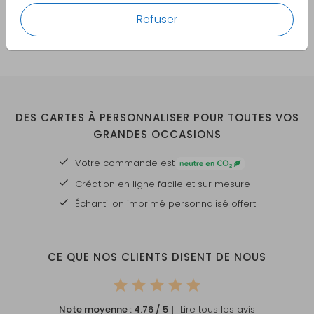
Refuser
DES CARTES À PERSONNALISER POUR TOUTES VOS
GRANDES OCCASIONS
Votre commande est
Création en ligne facile et sur mesure
Échantillon imprimé personnalisé offert
CE QUE NOS CLIENTS DISENT DE NOUS
Note moyenne :
4.76
/ 5
｜ Lire tous les avis