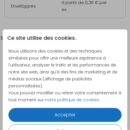
à partir de 0,35 €
par
Enveloppes
ex.
Ce site utilise des cookies.
Informations du produit
Nous utilisons des cookies et des techniques
Description
similaires pour offrir une meilleure expérience à
Invitation originale pour les 50 ans avec photos et
l'utilisateur, analyser le trafic et les performances de
détails roses.
notre site web, ainsi qu'à des fins de marketing et de
médias sociaux (affichage de publicités
Créateur
personnalisées).
Pretty Orange
Vous pouvez modifier ou retirer votre consentement à
tout moment sur
notre politique de cookies
.
Catégorie
Anniversaire
Accepter