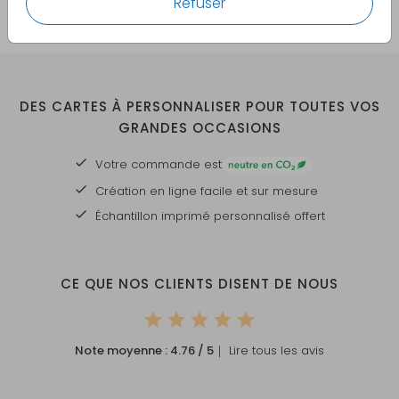
Refuser
DES CARTES À PERSONNALISER POUR TOUTES VOS
GRANDES OCCASIONS
Votre commande est
Création en ligne facile et sur mesure
Échantillon imprimé personnalisé offert
CE QUE NOS CLIENTS DISENT DE NOUS
Note moyenne :
4.76
/ 5
｜ Lire tous les avis