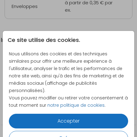
à partir de 0,35 €
par
Enveloppes
ex.
Ce site utilise des cookies.
Informations du produit
Nous utilisons des cookies et des techniques
Description
similaires pour offrir une meilleure expérience à
Carte d'invitation élégante à un double party avec
l'utilisateur, analyser le trafic et les performances de
des guirlandes.
notre site web, ainsi qu'à des fins de marketing et de
médias sociaux (affichage de publicités
Créateur
personnalisées).
Blijkaartje
Vous pouvez modifier ou retirer votre consentement à
tout moment sur
notre politique de cookies
.
Catégorie
Anniversaire
Accepter