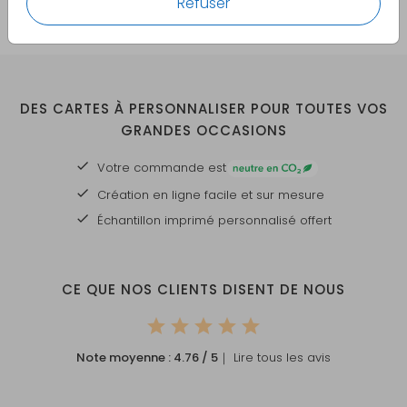
Refuser
DES CARTES À PERSONNALISER POUR TOUTES VOS
GRANDES OCCASIONS
Votre commande est
Création en ligne facile et sur mesure
Échantillon imprimé personnalisé offert
CE QUE NOS CLIENTS DISENT DE NOUS
Note moyenne :
4.76
/ 5
｜ Lire tous les avis