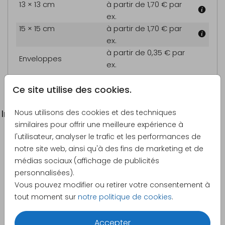
13 × 13 cm
à partir de 1,70 €
par
ex.
15 × 15 cm
à partir de 1,70 €
par
ex.
à partir de 0,35 €
par
Enveloppes
ex.
Ce site utilise des cookies.
Nous utilisons des cookies et des techniques
Informations du produit
similaires pour offrir une meilleure expérience à
l'utilisateur, analyser le trafic et les performances de
Description
notre site web, ainsi qu'à des fins de marketing et de
Carte d'invitation tendance avec des feuillages et
médias sociaux (affichage de publicités
écriture en or rosé.
personnalisées).
Vous pouvez modifier ou retirer votre consentement à
Créateur
tout moment sur
notre politique de cookies
.
Made for Moments
Accepter
Catégorie