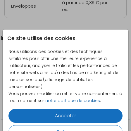
à partir de 0,35 €
par
Enveloppes
ex.
Ce site utilise des cookies.
Informations du produit
Nous utilisons des cookies et des techniques
Description
similaires pour offrir une meilleure expérience à
Carte d'invitation joyeuse et moderne pour les 50
l'utilisateur, analyser le trafic et les performances de
ans avec confettis.
notre site web, ainsi qu'à des fins de marketing et de
médias sociaux (affichage de publicités
Créateur
personnalisées).
Made for Moments
Vous pouvez modifier ou retirer votre consentement à
tout moment sur
notre politique de cookies
.
Catégorie
Anniversaire
Accepter