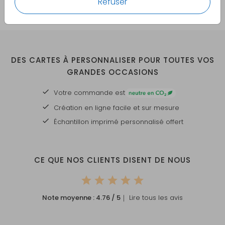
Refuser
DES CARTES À PERSONNALISER POUR TOUTES VOS
GRANDES OCCASIONS
Votre commande est
Création en ligne facile et sur mesure
Échantillon imprimé personnalisé offert
CE QUE NOS CLIENTS DISENT DE NOUS
Note moyenne :
4.76
/ 5
｜ Lire tous les avis