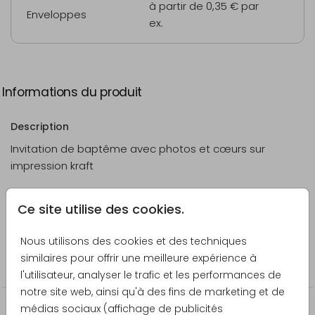
à partir de 0,35 €
par
Enveloppes
ex.
Informations du produit
Description
Invitation de baptême avec photos et cœurs sur
impression kraft
Créateur
Ce site utilise des cookies.
Pretty Orange
Nous utilisons des cookies et des techniques
Catégorie
similaires pour offrir une meilleure expérience à
Baptême
l'utilisateur, analyser le trafic et les performances de
notre site web, ainsi qu'à des fins de marketing et de
médias sociaux (affichage de publicités
Produits qui pourraient vous intéresser