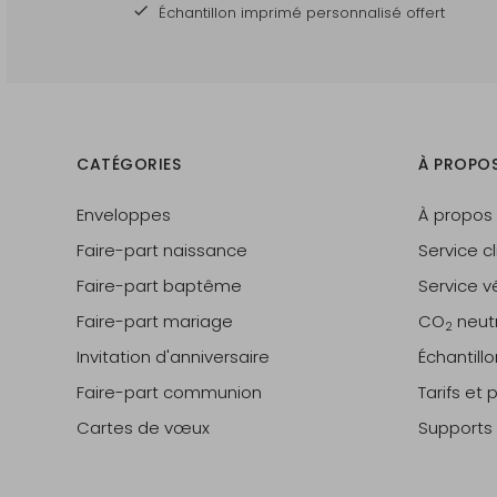
Échantillon imprimé personnalisé offert
CATÉGORIES
À PROPO
Enveloppes
À propos
Faire-part naissance
Service cl
Faire-part baptême
Service vé
Faire-part mariage
CO
neut
2
Invitation d'anniversaire
Échantill
Faire-part communion
Tarifs et
Cartes de vœux
Supports