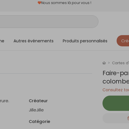
Nous sommes là pour vous !
me
Autres événements
Produits personnalisés
Cré
Cartes d'
Faire-pa
colombe
Consultez tou
ure.
Créateur
JilleJille
Catégorie