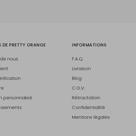
S DE PRETTY ORANGE
INFORMATIONS
 de nous
F.A.Q.
ient
Livraison
rification
Blog
re
C.G.V.
on personnalisé
Rétractation
 paiements
Confidentialité
Mentions légales