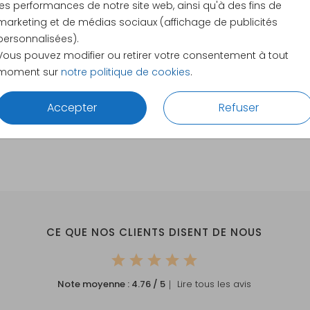
les performances de notre site web, ainsi qu'à des fins de
8 × 8 cm
marketing et de médias sociaux (affichage de publicités
11 × 11 cm
personnalisées).
12 × 12 c
Vous pouvez modifier ou retirer votre consentement à tout
13 × 13 c
moment sur
notre politique de cookies
.
15 × 15 c
Envelopp
Accepter
Refuser
CE QUE NOS CLIENTS DISENT DE NOUS
Note moyenne :
4.76
/ 5
｜ Lire tous les avis