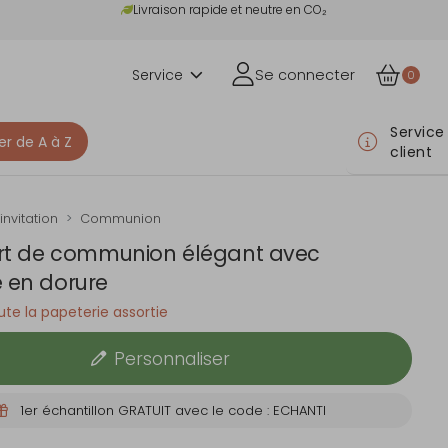
Livraison rapide et neutre en CO₂
Service
Se connecter
0
Service
er de A à Z
client
invitation
Communion
rt de communion élégant avec
 en dorure
te la papeterie assortie
Personnaliser
1er échantillon GRATUIT avec le code : ECHANTI