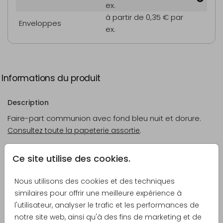
ex.
à partir de 0,35 €
par
Enveloppes
ex.
Informations du produit
Description
Faire-part communion avec fond bleu nuit et dorure.
Consultez toute la papeterie assortie
.
Ce site utilise des cookies.
Créateur
Pretty Orange
Nous utilisons des cookies et des techniques
similaires pour offrir une meilleure expérience à
Catégorie
l'utilisateur, analyser le trafic et les performances de
Communion
notre site web, ainsi qu'à des fins de marketing et de