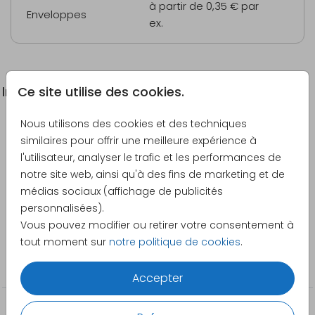
à partir de 0,35 €
par
Enveloppes
ex.
Ce site utilise des cookies.
Informations du produit
Nous utilisons des cookies et des techniques
Description
similaires pour offrir une meilleure expérience à
Faire-part de communion à personnaliser avec deux
l'utilisateur, analyser le trafic et les performances de
photos.
notre site web, ainsi qu'à des fins de marketing et de
médias sociaux (affichage de publicités
Créateur
personnalisées).
Pretty Orange
Vous pouvez modifier ou retirer votre consentement à
tout moment sur
notre politique de cookies
.
Catégorie
Communion
Accepter