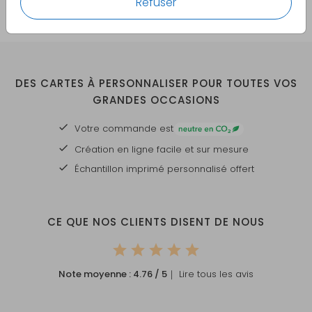
Refuser
DES CARTES À PERSONNALISER POUR TOUTES VOS
GRANDES OCCASIONS
Votre commande est
Création en ligne facile et sur mesure
Échantillon imprimé personnalisé offert
CE QUE NOS CLIENTS DISENT DE NOUS
Note moyenne :
4.76
/ 5
｜ Lire tous les avis