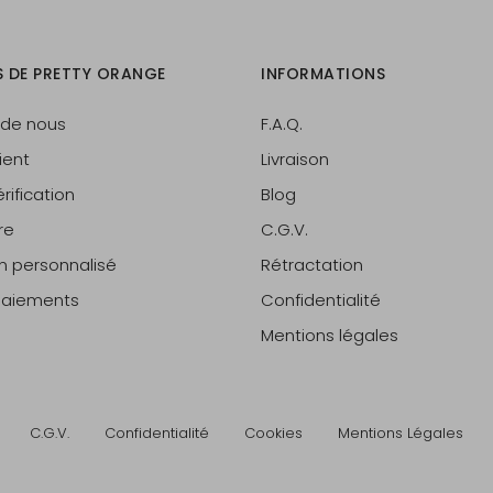
S DE PRETTY ORANGE
INFORMATIONS
 de nous
F.A.Q.
ient
Livraison
rification
Blog
re
C.G.V.
on personnalisé
Rétractation
 paiements
Confidentialité
Mentions légales
C.G.V.
Confidentialité
Cookies
Mentions Légales