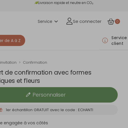
Livraison rapide et neutre en CO₂
Service
Se connecter
0
Service
er de A à Z
client
invitation
Confirmation
rt de confirmation avec formes
ques et fleurs
Personnaliser
1er échantillon GRATUIT avec le code : ECHANTI
e engagée à vos côtés