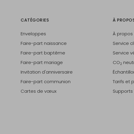
CATÉGORIES
À PROPO
Enveloppes
À propos
Faire-part naissance
Service cl
Faire-part baptême
Service vé
Faire-part mariage
CO
neut
2
Invitation d'anniversaire
Échantill
Faire-part communion
Tarifs et
Cartes de vœux
Supports