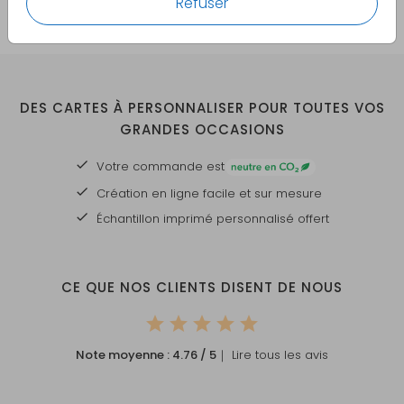
Refuser
DES CARTES À PERSONNALISER POUR TOUTES VOS
GRANDES OCCASIONS
Votre commande est
Création en ligne facile et sur mesure
Échantillon imprimé personnalisé offert
CE QUE NOS CLIENTS DISENT DE NOUS
Note moyenne :
4.76
/ 5
｜ Lire tous les avis