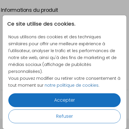
Informations du produit
Ce site utilise des cookies.
Description
Faire-part de confirmation avec collage de photos
Nous utilisons des cookies et des techniques
et détails bleus.
similaires pour offrir une meilleure expérience à
l'utilisateur, analyser le trafic et les performances de
Créateur
notre site web, ainsi qu'à des fins de marketing et de
Pretty Orange
médias sociaux (affichage de publicités
personnalisées).
Catégorie
Vous pouvez modifier ou retirer votre consentement à
Confirmation
tout moment sur
notre politique de cookies
.
Accepter
Refuser