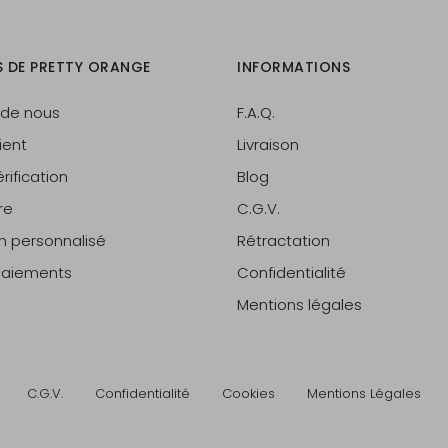
S DE PRETTY ORANGE
INFORMATIONS
 de nous
F.A.Q.
ient
Livraison
rification
Blog
re
C.G.V.
on personnalisé
Rétractation
 paiements
Confidentialité
Mentions légales
C.G.V.
Confidentialité
Cookies
Mentions Légales