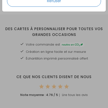
Refuser
DES CARTES À PERSONNALISER POUR TOUTES VOS
GRANDES OCCASIONS
Votre commande est
Création en ligne facile et sur mesure
Échantillon imprimé personnalisé offert
CE QUE NOS CLIENTS DISENT DE NOUS
Note moyenne :
4.76
/ 5
｜ Lire tous les avis