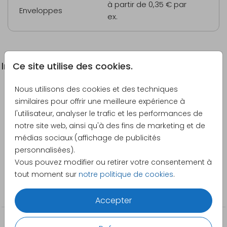
à partir de 0,35 €
par
Enveloppes
ex.
Ce site utilise des cookies.
Informations du produit
Nous utilisons des cookies et des techniques
Description
similaires pour offrir une meilleure expérience à
Faire-part de confirmation avec trois photos à
l'utilisateur, analyser le trafic et les performances de
personnaliser.
notre site web, ainsi qu'à des fins de marketing et de
médias sociaux (affichage de publicités
Créateur
personnalisées).
Pretty Orange
Vous pouvez modifier ou retirer votre consentement à
tout moment sur
notre politique de cookies
.
Catégorie
Confirmation
Accepter