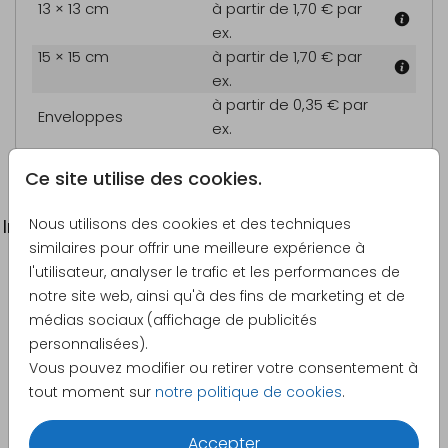
13 × 13 cm
à partir de 1,70 €
par
ex.
15 × 15 cm
à partir de 1,70 €
par
ex.
à partir de 0,35 €
par
Enveloppes
ex.
Ce site utilise des cookies.
Nous utilisons des cookies et des techniques
Informations du produit
similaires pour offrir une meilleure expérience à
l'utilisateur, analyser le trafic et les performances de
Description
notre site web, ainsi qu'à des fins de marketing et de
Faire-part de confirmation avec dorure rosée sur
médias sociaux (affichage de publicités
fond velours bordeaux.
personnalisées).
Vous pouvez modifier ou retirer votre consentement à
Créateur
tout moment sur
notre politique de cookies
.
Made for Moments
Accepter
Catégorie