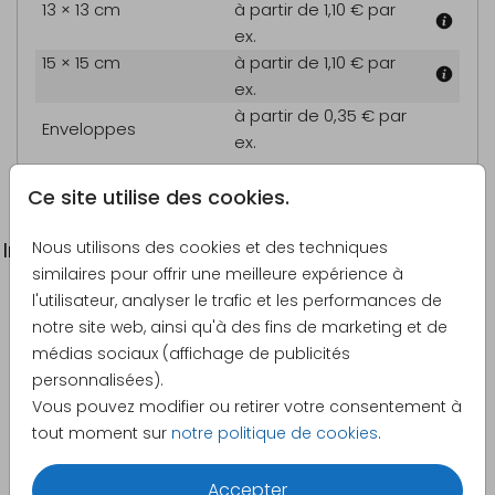
13 × 13 cm
à partir de 1,10 €
par
ex.
15 × 15 cm
à partir de 1,10 €
par
ex.
à partir de 0,35 €
par
Enveloppes
ex.
Ce site utilise des cookies.
Nous utilisons des cookies et des techniques
Informations du produit
similaires pour offrir une meilleure expérience à
l'utilisateur, analyser le trafic et les performances de
Description
notre site web, ainsi qu'à des fins de marketing et de
Faire-part de confirmation élégant avec fleurs en
médias sociaux (affichage de publicités
aquarelle et photo.
personnalisées).
Vous pouvez modifier ou retirer votre consentement à
Créateur
tout moment sur
notre politique de cookies
.
Made for Moments
Accepter
Catégorie