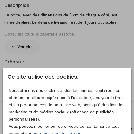
Description
La boîte, avec des dimensions de 5 cm de chaque côté, est
livrée dépliée. Le délai de livraison est de 4 jours ouvrables.
Consultez toute la papeterie assortie
.
Voir plus
Créateur
Pretty Orange
Ce site utilise des cookies.
Catégorie
Nous utilisons des cookies et des techniques similaires pour
Produits personnalisés
offrir une meilleure expérience à l'utilisateur, analyser le trafic
et les performances de notre site web, ainsi qu'à des fins de
La papeterie assortie
marketing et de médias sociaux (affichage de publicités
personnalisées).
Vous pouvez modifier ou retirer votre consentement à tout
Photo
moment sur
notre politique de cookies
.