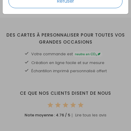
Refuser
DES CARTES À PERSONNALISER POUR TOUTES VOS
GRANDES OCCASIONS
Votre commande est
Création en ligne facile et sur mesure
Échantillon imprimé personnalisé offert
CE QUE NOS CLIENTS DISENT DE NOUS
Note moyenne :
4.76
/ 5
｜ Lire tous les avis