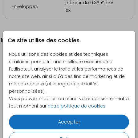
à partir de 0,35 €
par
Enveloppes
ex.
Ce site utilise des cookies.
Informations du produit
Nous utilisons des cookies et des techniques
Description
similaires pour offrir une meilleure expérience à
Carte de vœux personnalisable avec un photo et
l'utilisateur, analyser le trafic et les performances de
écriture dorée
notre site web, ainsi qu'à des fins de marketing et de
médias sociaux (affichage de publicités
Créateur
personnalisées).
Pretty Orange
Vous pouvez modifier ou retirer votre consentement à
tout moment sur
notre politique de cookies
.
Catégorie
À personnaliser
Accepter