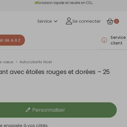
Livraison rapide et neutre en CO₂
Service
Se connecter
0
Service
er de A à Z
client
de vœux
Autocollants Noël
ant avec étoiles rouges et dorées – 25
Personnaliser
e engagée à vos côtés