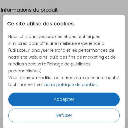
Informations du produit
Ce site utilise des cookies.
Description
Carte de vœux avec des confettis et feux d'artifice
Nous utilisons des cookies et des techniques
en dorure rosée.
similaires pour offrir une meilleure expérience à
l'utilisateur, analyser le trafic et les performances de
Créateur
notre site web, ainsi qu'à des fins de marketing et de
Pretty Orange
médias sociaux (affichage de publicités
personnalisées).
Catégorie
Vous pouvez modifier ou retirer votre consentement à
Famille et amis
tout moment sur
notre politique de cookies
.
Accepter
Refuser