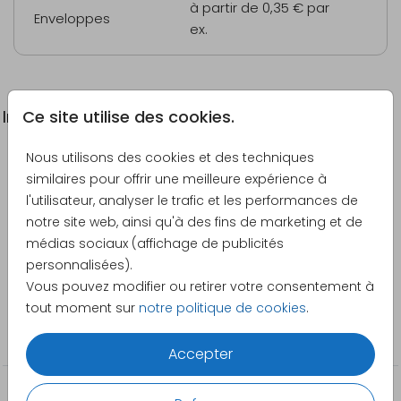
à partir de 0,35 €
par
Enveloppes
ex.
Ce site utilise des cookies.
Informations du produit
Nous utilisons des cookies et des techniques
Description
similaires pour offrir une meilleure expérience à
Carte de voeux originale avec photos, sucre de
l'utilisateur, analyser le trafic et les performances de
canne et message
notre site web, ainsi qu'à des fins de marketing et de
médias sociaux (affichage de publicités
Créateur
personnalisées).
Pretty Orange
Vous pouvez modifier ou retirer votre consentement à
tout moment sur
notre politique de cookies
.
Catégorie
Famille et amis
Accepter