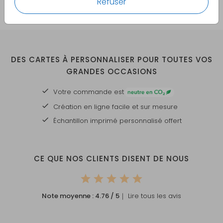
Refuser
DES CARTES À PERSONNALISER POUR TOUTES VOS
GRANDES OCCASIONS
Votre commande est
Création en ligne facile et sur mesure
Échantillon imprimé personnalisé offert
CE QUE NOS CLIENTS DISENT DE NOUS
Note moyenne :
4.76
/ 5
｜ Lire tous les avis