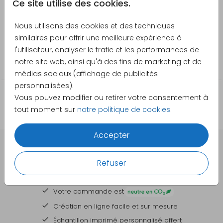
Ce site utilise des cookies.
Créateur
Nous utilisons des cookies et des techniques
Pretty Orange
similaires pour offrir une meilleure expérience à
l'utilisateur, analyser le trafic et les performances de
Catégorie
notre site web, ainsi qu'à des fins de marketing et de
Autocollants
médias sociaux (affichage de publicités
personnalisées).
Vous pouvez modifier ou retirer votre consentement à
tout moment sur
notre politique de cookies
.
Accepter
DES CARTES À PERSONNALISER POUR TOUTES VOS
Refuser
GRANDES OCCASIONS
Votre commande est
Création en ligne facile et sur mesure
Échantillon imprimé personnalisé offert