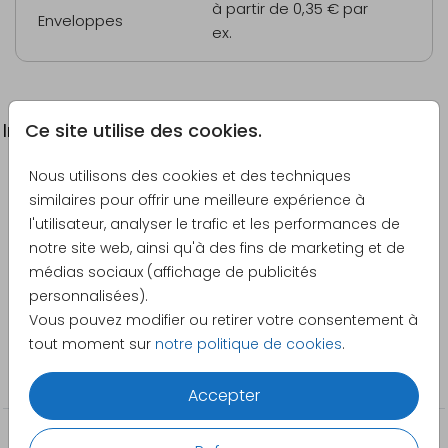
à partir de 0,35 €
par
Enveloppes
ex.
Ce site utilise des cookies.
Informations du produit
Nous utilisons des cookies et des techniques
Description
similaires pour offrir une meilleure expérience à
Carte de remerciement avec un aspect kraft, des
l'utilisateur, analyser le trafic et les performances de
lignes vertes foncées et photo.
notre site web, ainsi qu'à des fins de marketing et de
médias sociaux (affichage de publicités
Créateur
personnalisées).
Pretty Orange
Vous pouvez modifier ou retirer votre consentement à
tout moment sur
notre politique de cookies
.
Catégorie
Cartes de remerciement
Accepter