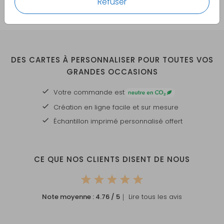
Refuser
DES CARTES À PERSONNALISER POUR TOUTES VOS
GRANDES OCCASIONS
Votre commande est
Création en ligne facile et sur mesure
Échantillon imprimé personnalisé offert
CE QUE NOS CLIENTS DISENT DE NOUS
Note moyenne :
4.76
/ 5
｜ Lire tous les avis