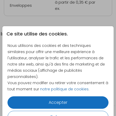
à partir de 0,35 €
par
Enveloppes
ex.
Ce site utilise des cookies.
Informations du produit
Nous utilisons des cookies et des techniques
Description
similaires pour offrir une meilleure expérience à
Carte de remerciement moderne avec photo en
l'utilisateur, analyser le trafic et les performances de
arche et lune en dorure.
notre site web, ainsi qu'à des fins de marketing et de
médias sociaux (affichage de publicités
Créateur
personnalisées).
Made for Moments
Vous pouvez modifier ou retirer votre consentement à
tout moment sur
notre politique de cookies
.
Catégorie
Cartes de remerciement
Accepter