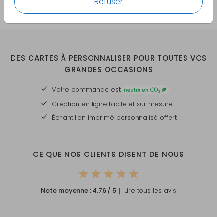
Refuser
DES CARTES À PERSONNALISER POUR TOUTES VOS
GRANDES OCCASIONS
Votre commande est
Création en ligne facile et sur mesure
Échantillon imprimé personnalisé offert
CE QUE NOS CLIENTS DISENT DE NOUS
Note moyenne :
4.76
/ 5
｜ Lire tous les avis