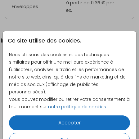
à partir de 0,35 €
par
Enveloppes
ex.
Ce site utilise des cookies.
Informations du produit
Nous utilisons des cookies et des techniques
Description
similaires pour offrir une meilleure expérience à
Carte de remerciement de naissance en noir et
l'utilisateur, analyser le trafic et les performances de
blanc.
notre site web, ainsi qu'à des fins de marketing et de
médias sociaux (affichage de publicités
Créateur
personnalisées).
Pretty Orange
Vous pouvez modifier ou retirer votre consentement à
tout moment sur
notre politique de cookies
.
Catégorie
Cartes de remerciement
Accepter