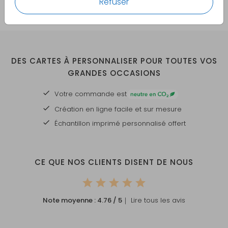
Refuser
DES CARTES À PERSONNALISER POUR TOUTES VOS
GRANDES OCCASIONS
Votre commande est
Création en ligne facile et sur mesure
Échantillon imprimé personnalisé offert
CE QUE NOS CLIENTS DISENT DE NOUS
Note moyenne :
4.76
/ 5
｜ Lire tous les avis