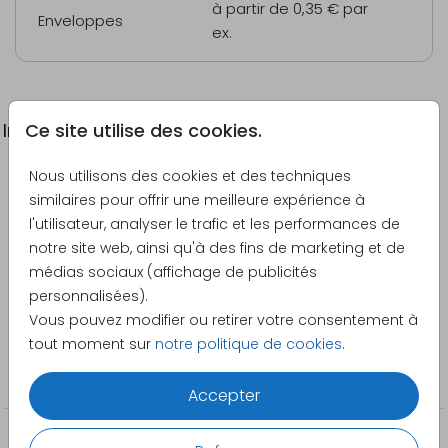
à partir de 0,35 €
par
Enveloppes
ex.
Ce site utilise des cookies.
Informations du produit
Nous utilisons des cookies et des techniques
Description
similaires pour offrir une meilleure expérience à
Faire-part de naissance avec mobile et prénom en
l'utilisateur, analyser le trafic et les performances de
vernis
notre site web, ainsi qu'à des fins de marketing et de
médias sociaux (affichage de publicités
Créateur
personnalisées).
Bladergoud
Vous pouvez modifier ou retirer votre consentement à
tout moment sur
notre politique de cookies
.
Catégorie
Filles
Accepter