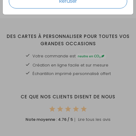
Refuser
DES CARTES À PERSONNALISER POUR TOUTES VOS
GRANDES OCCASIONS
Votre commande est
Création en ligne facile et sur mesure
Échantillon imprimé personnalisé offert
CE QUE NOS CLIENTS DISENT DE NOUS
Note moyenne :
4.76
/ 5
｜ Lire tous les avis