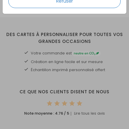
Refuser
DES CARTES À PERSONNALISER POUR TOUTES VOS
GRANDES OCCASIONS
Votre commande est
Création en ligne facile et sur mesure
Échantillon imprimé personnalisé offert
CE QUE NOS CLIENTS DISENT DE NOUS
Note moyenne :
4.76
/ 5
｜ Lire tous les avis