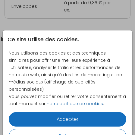
à partir de 0,35 €
par
Enveloppes
ex.
Ce site utilise des cookies.
Informations du produit
Nous utilisons des cookies et des techniques
Description
similaires pour offrir une meilleure expérience à
Faire-part de naissance tendance en dorure dans
l'utilisateur, analyser le trafic et les performances de
des teintes roses et oranges.
notre site web, ainsi qu'à des fins de marketing et de
médias sociaux (affichage de publicités
Créateur
personnalisées).
Made for Moments
Vous pouvez modifier ou retirer votre consentement à
tout moment sur
notre politique de cookies
.
Catégorie
Filles
Accepter