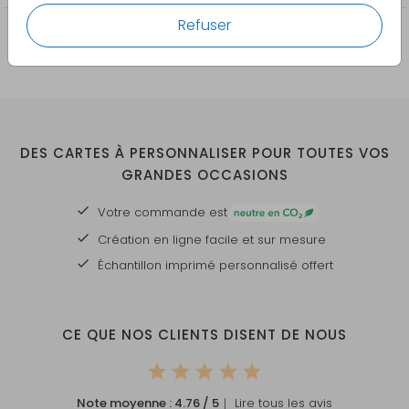
Refuser
DES CARTES À PERSONNALISER POUR TOUTES VOS
GRANDES OCCASIONS
Votre commande est
Création en ligne facile et sur mesure
Échantillon imprimé personnalisé offert
CE QUE NOS CLIENTS DISENT DE NOUS
Note moyenne :
4.76
/ 5
｜ Lire tous les avis