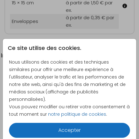
15 × 15 cm
à partir de 1,50 €
par
ex.
à partir de 0,35 €
par
Enveloppes
ex.
Ce site utilise des cookies.
Informations du produit
Nous utilisons des cookies et des techniques
similaires pour offrir une meilleure expérience à
Description
l'utilisateur, analyser le trafic et les performances de
Faire-part de naissance avec grande photo et nom
notre site web, ainsi qu'à des fins de marketing et de
en beige.
médias sociaux (affichage de publicités
personnalisées).
Créateur
Vous pouvez modifier ou retirer votre consentement à
June & Berry
tout moment sur
notre politique de cookies
.
Catégorie
Accepter
Filles