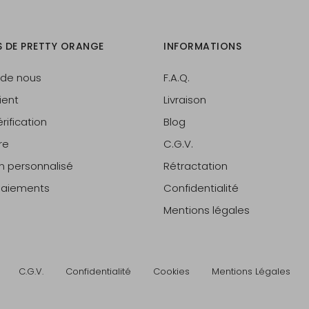
S DE PRETTY ORANGE
INFORMATIONS
 de nous
F.A.Q.
ient
Livraison
rification
Blog
re
C.G.V.
on personnalisé
Rétractation
 paiements
Confidentialité
Mentions légales
C.G.V.
Confidentialité
Cookies
Mentions Légales