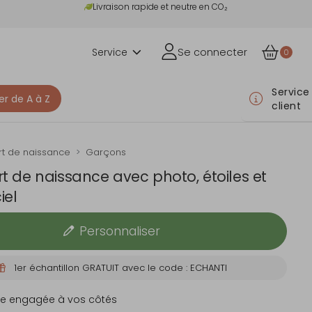
Livraison rapide et neutre en CO₂
Service
Se connecter
0
Service
er de A à Z
client
rt de naissance
Garçons
rt de naissance avec photo, étoiles et
iel
Personnaliser
1er échantillon GRATUIT avec le code : ECHANTI
e engagée à vos côtés