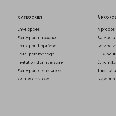
CATÉGORIES
À PROPO
Enveloppes
À propos
Faire-part naissance
Service cl
Faire-part baptême
Service vé
Faire-part mariage
CO
neut
2
Invitation d'anniversaire
Échantill
Faire-part communion
Tarifs et
Cartes de vœux
Supports