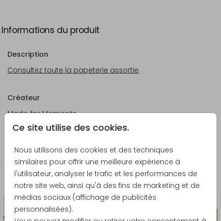
Informations du produit
Description
Consultez toute la papeterie assortie
.
Créateur
Made for Moments
Ce site utilise des cookies.
Catégorie
Faire-part de mariage
Nous utilisons des cookies et des techniques
similaires pour offrir une meilleure expérience à
l'utilisateur, analyser le trafic et les performances de
La papeterie assortie
notre site web, ainsi qu'à des fins de marketing et de
médias sociaux (affichage de publicités
personnalisées).