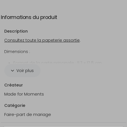
Informations du produit
Description
Consultez toute la papeterie assortie
.
Dimensions :
Format de la carte principale : 11,7 x 17,8 cm
Format de la carte secondaire : 8,5 x 11,3 cm
Voir plus
Format de l'étiquette : 8,4 x 9 cm
Format de l'enveloppe: 12 x 18 cm
Créateur
Made for Moments
Veuillez noter que le matériel d'assemblage doit être
commandé séparément. Exprimez votre créativité en
Catégorie
choisissant le
trombone
qui unira ces trois cartes.
Faire-part de mariage
Cette touche personnelle ajoutera un charme unique
à votre annonce.