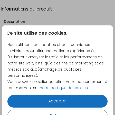
Informations du produit
Description
Dimensions :
Ce site utilise des cookies.
Format de la carte principale : 11,4 x 17,1 cm
Nous utilisons des cookies et des techniques
Format de l'enveloppe;: 12 x 18 cm
similaires pour offrir une meilleure expérience à
Veuillez noter que le matériel d'assemblage doit être
Voir plus
l'utilisateur, analyser le trafic et les performances de
commandé séparément. Exprimez votre créativité en
notre site web, ainsi qu'à des fins de marketing et de
choisissant le
trombone
qui unira ces trois cartes.
médias sociaux (affichage de publicités
Créateur
Cette touche personnelle ajoutera un charme unique
personnalisées).
Made for Moments
à votre annonce.
Vous pouvez modifier ou retirer votre consentement à
tout moment sur
notre politique de cookies
.
Catégorie
Faire-part de mariage
Accepter