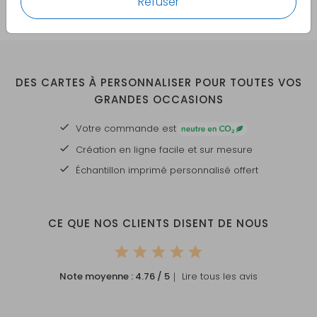
Refuser
DES CARTES À PERSONNALISER POUR TOUTES VOS
GRANDES OCCASIONS
Votre commande est
Création en ligne facile et sur mesure
Échantillon imprimé personnalisé offert
CE QUE NOS CLIENTS DISENT DE NOUS
Note moyenne :
4.76
/ 5
｜ Lire tous les avis