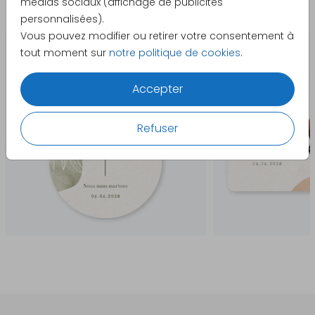
médias sociaux (affichage de publicités
La papeterie assortie
personnalisées).
Vous pouvez modifier ou retirer votre consentement à
tout moment sur
notre politique de cookies
.
Accepter
Refuser