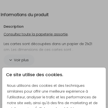
Informations du produit
Description
Consultez toute la papeterie assortie
.
Les cartes sont découpées dans un papier de 21x21
cm. Les dimensions de ces cartes sont :
11x17 cm
Voir plus
9 cm
9x9 cm
Créateur
Ce site utilise des cookies.
Made for Moments
Nous utilisons des cookies et des techniques
Catégorie
similaires pour offrir une meilleure expérience à
l'utilisateur, analyser le trafic et les performances de
Faire-part de mariage
notre site web, ainsi qu'à des fins de marketing et de