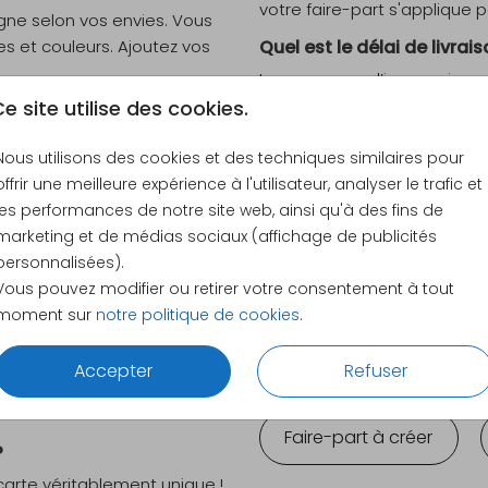
votre faire-part s'applique
igne selon vos envies. Vous
es et couleurs. Ajoutez vos
Quel est le délai de livrai
Le processus d’impression p
et découvrez la qualité de
que pour un faire-part class
e site utilise des cookies.
passée avant 18h sera impri
Nous utilisons des cookies et des techniques similaires pour
ollection de
faire-part de
Combien de timbres sont 
offrir une meilleure expérience à l'utilisateur, analyser le trafic et
s préférences pour obtenir
La plupart des faire-part en
les performances de notre site web, ainsi qu'à des fins de
pour éviter des frais imprév
marketing et de médias sociaux (affichage de publicités
faire-part en bois ?
l’envoi.
personnalisées).
rtant de noter qu’il est
Vous pouvez modifier ou retirer votre consentement à tout
Besoin d’aide ?
eurs très claires sur le
moment sur
notre politique de cookies
.
Vous avez une question ou un
car l’encre n’est pas
pas à nous
contacter
, nous
 la photo ! Si vous
Accepter
Refuser
client est présent du lundi a
art papier personnalisée
Faire-part à créer
?
carte véritablement unique !