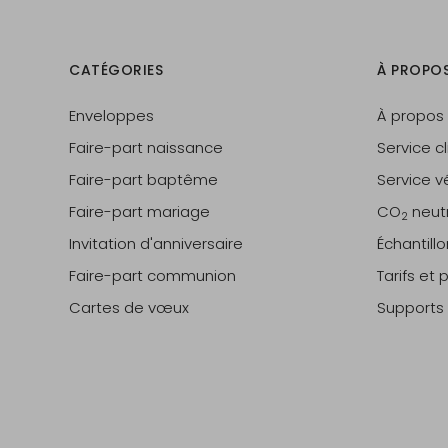
CATÉGORIES
À PROPO
Enveloppes
À propos
Faire-part naissance
Service cl
Faire-part baptême
Service vé
Faire-part mariage
CO
neut
2
Invitation d'anniversaire
Échantill
Faire-part communion
Tarifs et
Cartes de vœux
Supports