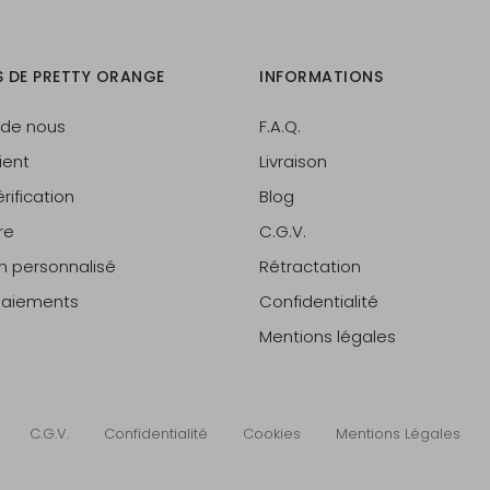
S DE PRETTY ORANGE
INFORMATIONS
 de nous
F.A.Q.
ient
Livraison
rification
Blog
re
C.G.V.
on personnalisé
Rétractation
 paiements
Confidentialité
Mentions légales
C.G.V.
Confidentialité
Cookies
Mentions Légales