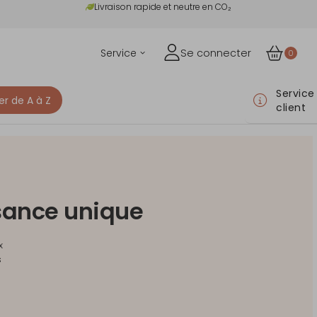
Livraison rapide et neutre en CO₂
Service
Se connecter
0
Service
er de A à Z
client
ssance unique
x
s