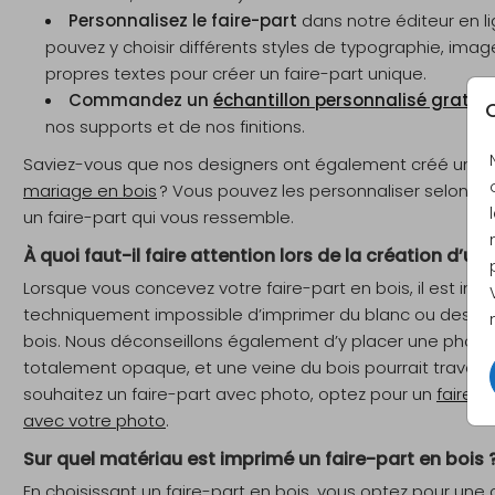
Personnalisez le faire-part
dans notre éditeur en l
pouvez y choisir différents styles de typographie, imag
propres textes pour créer un faire-part unique.
Commandez un
échantillon personnalisé gratuit
C
nos supports et de nos finitions.
Saviez-vous que nos designers ont également créé une c
mariage en bois
? Vous pouvez les personnaliser selon vo
un faire-part qui vous ressemble.
À quoi faut-il faire attention lors de la création d’un 
Lorsque vous concevez votre faire-part en bois, il est impo
techniquement impossible d’imprimer du blanc ou des coul
bois. Nous déconseillons également d’y placer une photo, 
totalement opaque, et une veine du bois pourrait traverser
souhaitez un faire-part avec photo, optez pour un
faire-p
avec votre photo
.
Sur quel matériau est imprimé un faire-part en bois 
En choisissant un faire-part en bois, vous optez pour une 