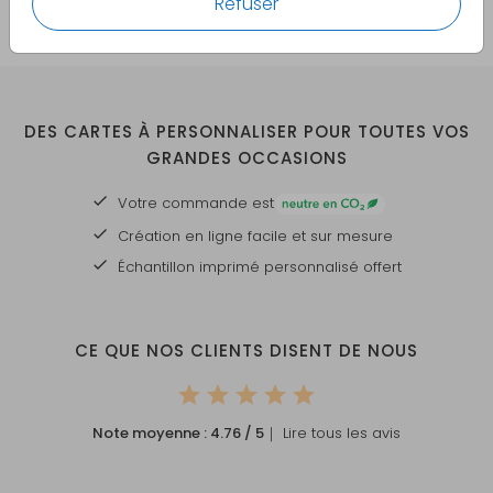
Refuser
DES CARTES À PERSONNALISER POUR TOUTES VOS
GRANDES OCCASIONS
Votre commande est
Création en ligne facile et sur mesure
Échantillon imprimé personnalisé offert
CE QUE NOS CLIENTS DISENT DE NOUS
Note moyenne :
4.76
/ 5
｜ Lire tous les avis