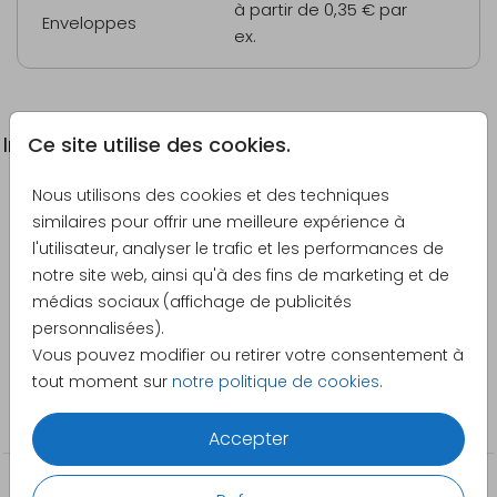
à partir de 0,35 €
par
Enveloppes
ex.
Ce site utilise des cookies.
Informations du produit
Nous utilisons des cookies et des techniques
Description
similaires pour offrir une meilleure expérience à
Invitation anniversaire mariage ton bleu-gris avec
l'utilisateur, analyser le trafic et les performances de
photos
notre site web, ainsi qu'à des fins de marketing et de
médias sociaux (affichage de publicités
Créateur
personnalisées).
Pretty Orange
Vous pouvez modifier ou retirer votre consentement à
tout moment sur
notre politique de cookies
.
Catégorie
À personnaliser
Accepter