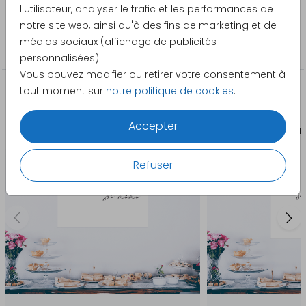
Pretty Orange
l'utilisateur, analyser le trafic et les performances de
notre site web, ainsi qu'à des fins de marketing et de
Catégorie
médias sociaux (affichage de publicités
À personnaliser
personnalisées).
Vous pouvez modifier ou retirer votre consentement à
tout moment sur
notre politique de cookies
.
La papeterie assortie
Accepter
Affiche
Aff
Refuser